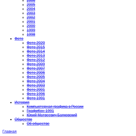
2006
2005
2004
2003
2002
2001
2000
1999
1998
Фото
Фото 2020
Фото 2015
Фото 2014
Фото 2013
Фото 2012
Фото 2009
Фото 2007
Фото 2006
Фото 2005
Фото 2004
Фото 2003
Фото 2001
Фото 1996
Фото 1991
История
Компьютерная графика в России
ГрафиКон-1991
Юрий Матвеевич Баяковский
Общество
Об обществе
Главная